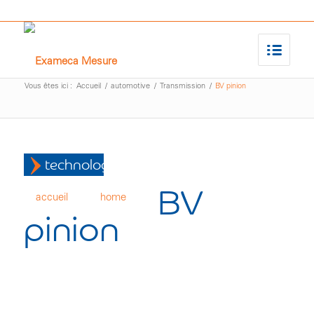
Vous êtes ici :
Accueil
/
automotive
/
Transmission
/
BV pinion
technologies
BV
accueil
home
pinion