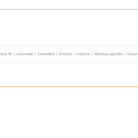
rbres BV
/
automobile
/
Crémaillère
/
Direction
/
industrie
/
Machines agricoles
/
mesur