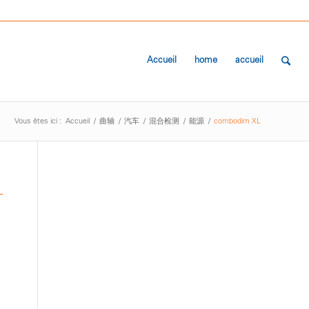
Accueil
home
accueil
Vous êtes ici :
Accueil
/
曲轴
/
汽车
/
混合检测
/
能源
/
combodim XL